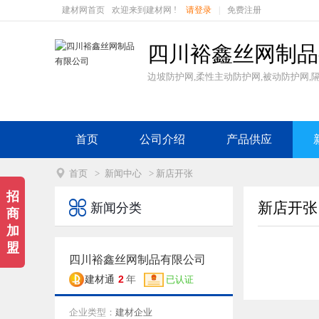
建材网首页
欢迎来到建材网 !
请登录
|
免费注册
四川裕鑫丝网制品
边坡防护网,柔性主动防护网,被动防护网,隔
首页
公司介绍
产品供应

首页
>
新闻中心
> 新店开张
招

新店开张
新闻分类
商
加
盟
四川裕鑫丝网制品有限公司
2
建材通
年
已认证
企业类型：
建材企业