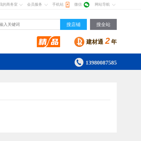
我的商务室
会员服务
手机站
微信
网站导航
搜店铺
搜全站
2
建材通
年

13980087585